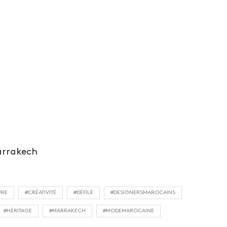
Marrakech
URE
#CRÉATIVITÉ
#DÉFILÉ
#DESIGNERSMAROCAINS
#HÉRITAGE
#MARRAKECH
#MODEMAROCAINE