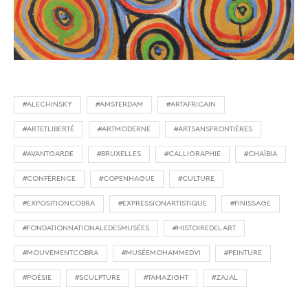
#ALECHINSKY
#AMSTERDAM
#ARTAFRICAIN
#ARTETLIBERTÉ
#ARTMODERNE
#ARTSANSFRONTIÈRES
#AVANTGARDE
#BRUXELLES
#CALLIGRAPHIE
#CHAÏBIA
#CONFÉRENCE
#COPENHAGUE
#CULTURE
#EXPOSITIONCOBRA
#EXPRESSIONARTISTIQUE
#FINISSAGE
#FONDATIONNATIONALEDESMUSÉES
#HISTOIREDELART
#MOUVEMENTCOBRA
#MUSÉEMOHAMMEDVI
#PEINTURE
#POÉSIE
#SCULPTURE
#TAMAZIGHT
#ZAJAL