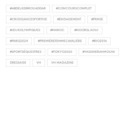
#ABDELKEBIROUADDAR
#CONCOURSCOMPLET
#CROISSANCESPORTIVE
#ENGAGEMENT
#FRMSE
#JEUXOLYMPIQUES
#MAROC
#NOORSLAOUI
#PARIS2024
#PREMIÈREFEMMECAVALIÈRE
#RIO2016
#SPORTSÉQUESTRES
#TOKYO2020
#YASSINERAHMOUNI
DRESSAGE
VH
VH MAGAZINE