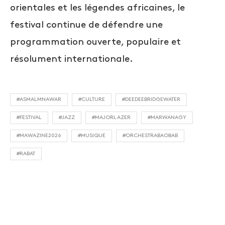
orientales et les légendes africaines, le
festival continue de défendre une
programmation ouverte, populaire et
résolument internationale.
#ASMALMNAWAR
#CULTURE
#DEEDEEBRIDGEWATER
#FESTIVAL
#JAZZ
#MAJORLAZER
#MARWANAGY
#MAWAZINE2026
#MUSIQUE
#ORCHESTRABAOBAB
#RABAT