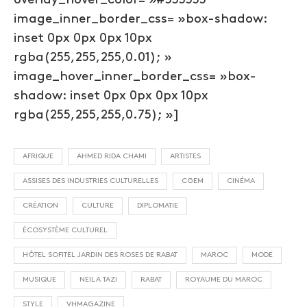
image_inner_border_css= »box-shadow:
inset 0px 0px 0px 10px
rgba(255,255,255,0.01); »
image_hover_inner_border_css= »box-
shadow: inset 0px 0px 0px 10px
rgba(255,255,255,0.75); »]
AFRIQUE
AHMED RIDA CHAMI
ARTISTES
ASSISES DES INDUSTRIES CULTURELLES
CGEM
CINÉMA
CRÉATION
CULTURE
DIPLOMATIE
ÉCOSYSTÈME CULTUREL
HÔTEL SOFITEL JARDIN DES ROSES DE RABAT
MAROC
MODE
MUSIQUE
NEILA TAZI
RABAT
ROYAUME DU MAROC
STYLE
VHMAGAZINE