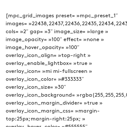
[mpc_grid_images preset= »mpc_preset_1″
images= »22438,22437,22436,22435,22434,2243
cols= »2″ gap= »3″ image_size= »large »
image_opacity= »100″ effect= »none »
image_hover_opacity= »100″
overlay_icon_align= »top-right »
overlay_enable_lightbox= »true »
overlay_icon= »mi mi-fullscreen »
overlay_icon_color= »#333333″
overlay_icon_size= »30″
overlay_icon_background= »rgba(255,255,255,
overlay_icon_margin_divider= »true »
overlay_icon_margin_css= »margin-
top:25px;margin-right:25px; »
overlay_hover_color= »#555555″