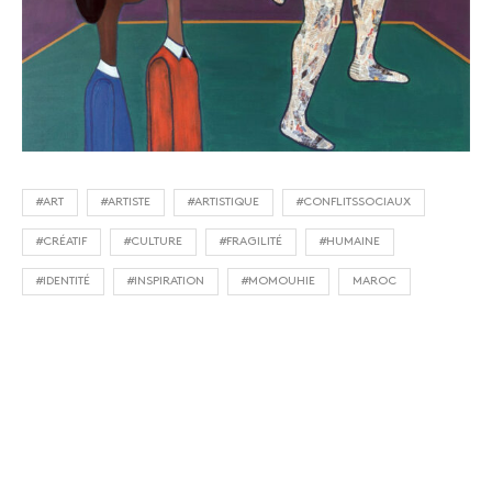
#ART
#ARTISTE
#ARTISTIQUE
#CONFLITSSOCIAUX
#CRÉATIF
#CULTURE
#FRAGILITÉ
#HUMAINE
#IDENTITÉ
#INSPIRATION
#MOMOUHIE
MAROC