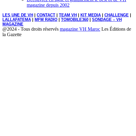
magazine depuis 2002
LES UNE DE VH
|
CONTACT
|
TEAM VH
|
KIT MEDIA
|
CHALLENGE
|
LALLAFATEMA
|
MFM RADIO
|
TOMOBILE360
|
SONDAGE – VH
MAGAZINE
@2024 - Tous droits réservés
magazine VH Maroc
Les Éditions de
la Gazette