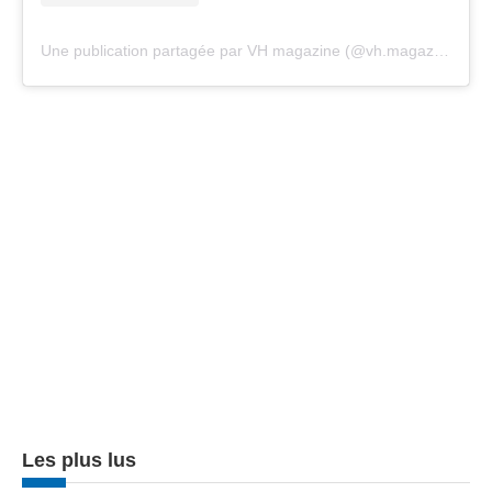
Une publication partagée par VH magazine (@vh.magazine)
Les plus lus