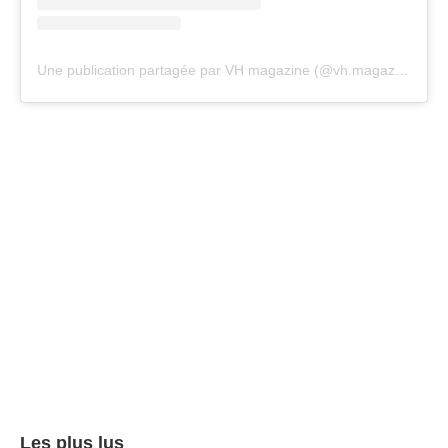
Une publication partagée par VH magazine (@vh.magazine)
Les plus lus