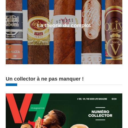
La theorie du complot
Un collector à ne pas manquer !