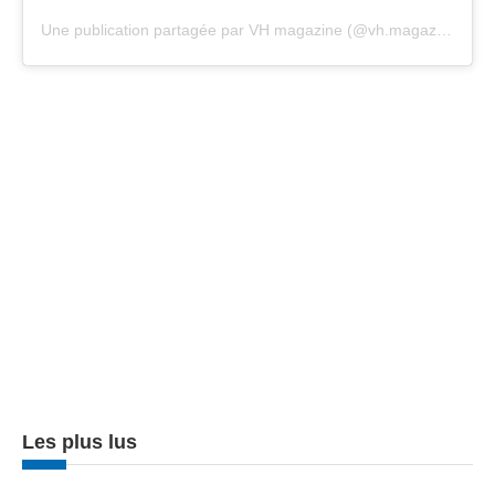
Une publication partagée par VH magazine (@vh.magazine)
Les plus lus