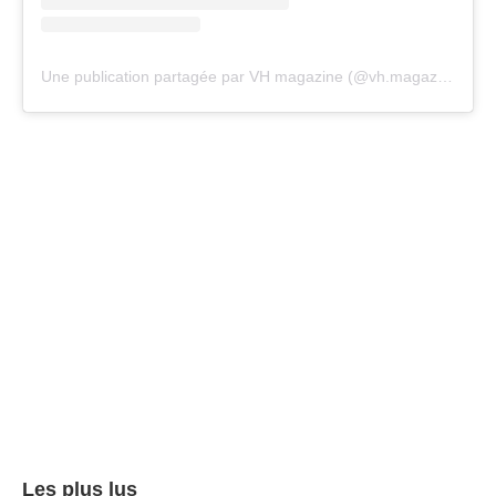
Une publication partagée par VH magazine (@vh.magazine)
Les plus lus