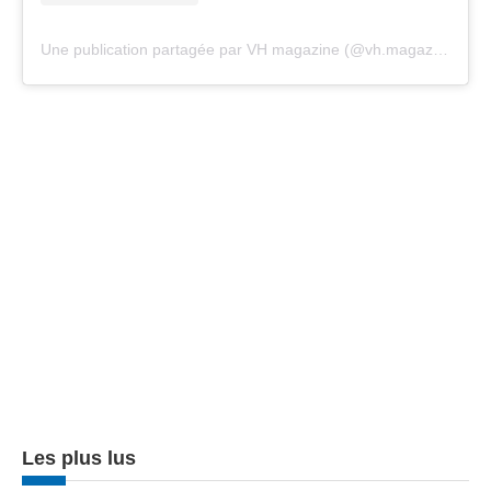
Une publication partagée par VH magazine (@vh.magazine)
Les plus lus