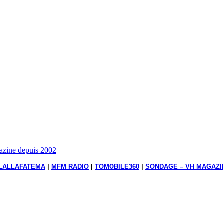
gazine depuis 2002
LALLAFATEMA
|
MFM RADIO
|
TOMOBILE360
|
SONDAGE – VH MAGAZI