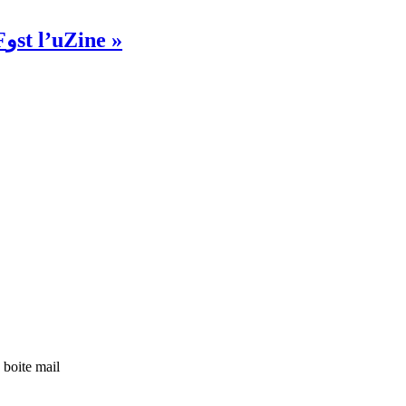
La Fondation Touria & Abdelaziz Tazi annonce le retour de son Festival annuel « Fوst l’uZine »
 boite mail