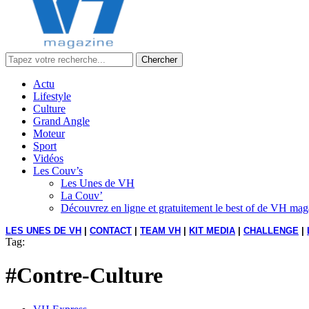
Chercher
Actu
Lifestyle
Culture
Grand Angle
Moteur
Sport
Vidéos
Les Couv’s
Les Unes de VH
La Couv’
Découvrez en ligne et gratuitement le best of de VH ma
LES UNES DE VH
|
CONTACT
|
TEAM VH
|
KIT MEDIA
|
CHALLENGE
|
Tag:
#Contre-Culture