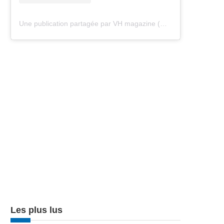
Une publication partagée par VH magazine (@vh.magazine)
Les plus lus