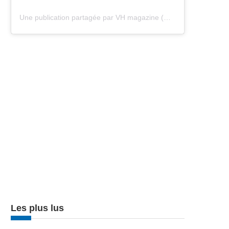
Une publication partagée par VH magazine (@vh.magazine)
Les plus lus