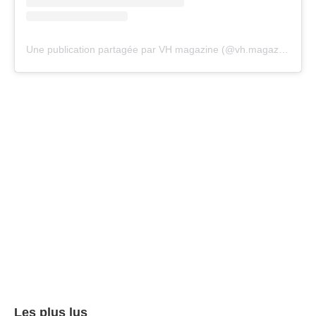
Une publication partagée par VH magazine (@vh.magazine)
Les plus lus