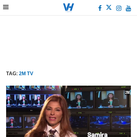
TAG:
2M TV