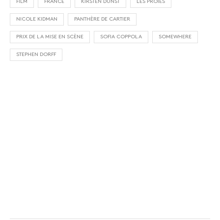
FILM
FRANCE
KIRSTEN DUNST
LES PROIES
NICOLE KIDMAN
PANTHÈRE DE CARTIER
PRIX DE LA MISE EN SCÈNE
SOFIA COPPOLA
SOMEWHERE
STEPHEN DORFF