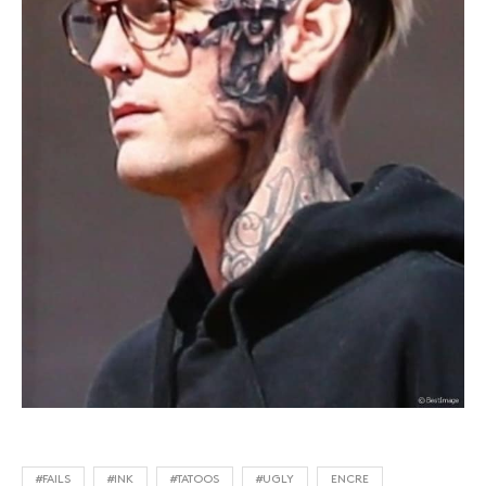
#FAILS
#INK
#TATOOS
#UGLY
ENCRE