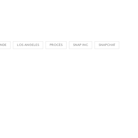
INDE
LOS ANGELES
PROCÈS
SNAP INC
SNAPCHAT