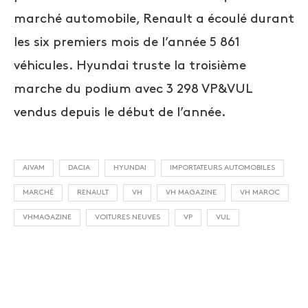
marché automobile, Renault a écoulé durant
les six premiers mois de l’année 5 861
véhicules. Hyundai truste la troisième
marche du podium avec 3 298 VP&VUL
vendus depuis le début de l’année.
AIVAM
DACIA
HYUNDAI
IMPORTATEURS AUTOMOBILES
MARCHÉ
RENAULT
VH
VH MAGAZINE
VH MAROC
VHMAGAZINE
VOITURES NEUVES
VP
VUL