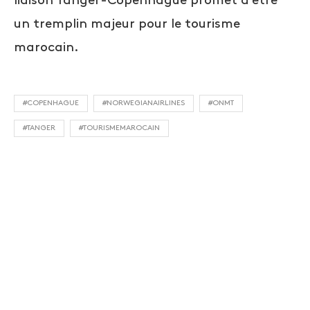
liaison Tanger-Copenhague promet d’être
un tremplin majeur pour le tourisme
marocain.
#COPENHAGUE
#NORWEGIANAIRLINES
#ONMT
#TANGER
#TOURISMEMAROCAIN