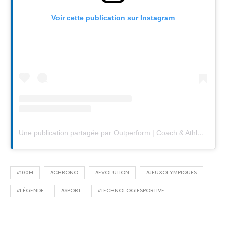
Voir cette publication sur Instagram
Une publication partagée par Outperform | Coach & Athlete Education (@outperformsports)
#100M
#CHRONO
#EVOLUTION
#JEUXOLYMPIQUES
#LÉGENDE
#SPORT
#TECHNOLOGIESPORTIVE