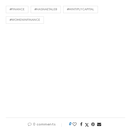
#FINANCE
#HASNAETALEB
#MINTIPLYCAPITAL
#WOMENINFINANCE
0
0 comments