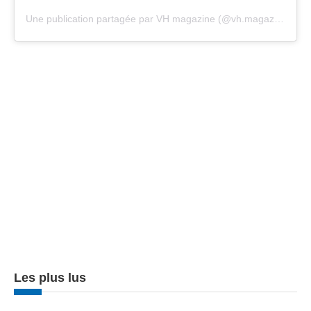
Une publication partagée par VH magazine (@vh.magazine)
Les plus lus