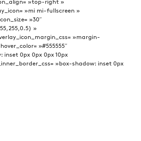
on_align= »top-right »
ay_icon= »mi mi-fullscreen »
icon_size= »30″
5,255,0.5) »
overlay_icon_margin_css= »margin-
_hover_color= »#555555″
 inset 0px 0px 0px 10px
_inner_border_css= »box-shadow: inset 0px
]