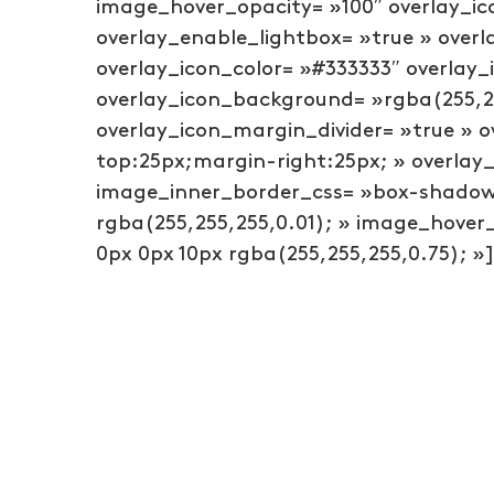
image_hover_opacity= »100″ overlay_ic
overlay_enable_lightbox= »true » overl
overlay_icon_color= »#333333″ overlay_
overlay_icon_background= »rgba(255,25
overlay_icon_margin_divider= »true » 
top:25px;margin-right:25px; » overlay
image_inner_border_css= »box-shadow:
rgba(255,255,255,0.01); » image_hover
0px 0px 10px rgba(255,255,255,0.75); »