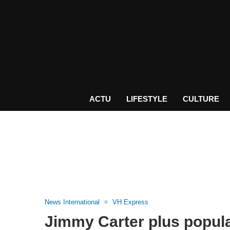
ACTU
LIFESTYLE
CULTURE
News International
VH Express
Jimmy Carter plus popula