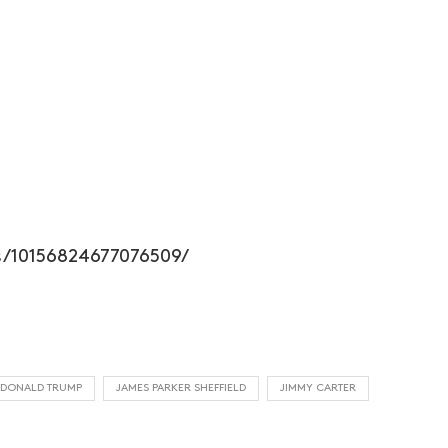
/10156824677076509/
DONALD TRUMP
JAMES PARKER SHEFFIELD
JIMMY CARTER