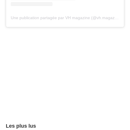
Une publication partagée par VH magazine (@vh.magazine)
Les plus lus